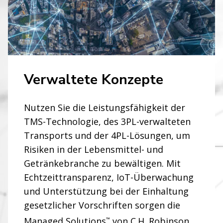
Verwaltete Konzepte
Nutzen Sie die Leistungsfähigkeit der
TMS-Technologie, des 3PL-verwalteten
Transports und der 4PL-Lösungen, um
Risiken in der Lebensmittel- und
Getränkebranche zu bewältigen. Mit
WIR GEHEN JEDEN WEG
Echtzeittransparenz, IoT-Überwachung
Innovative
und Unterstützung bei der Einhaltung
gesetzlicher Vorschriften sorgen die
Lebensmittel- und
Managed Solutions
von C.H. Robinson
™