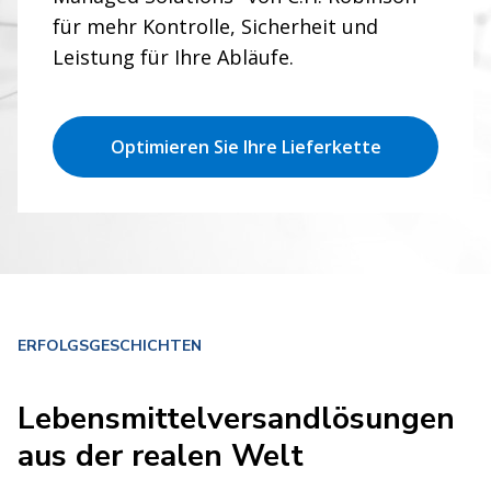
Getränkelösungen für
für mehr Kontrolle, Sicherheit und
Leistung für Ihre Abläufe.
sich entwickelnde
Märkte
Optimieren Sie Ihre Lieferkette
Sehen Sie, was möglich ist.
ERFOLGSGESCHICHTEN
Lebensmittelversandlösungen
aus der realen Welt