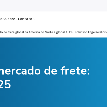
os
Sobre
Contato
o de frete global da América do Norte e global
C.H. Robinson Edge Relatór
mercado de frete:
25