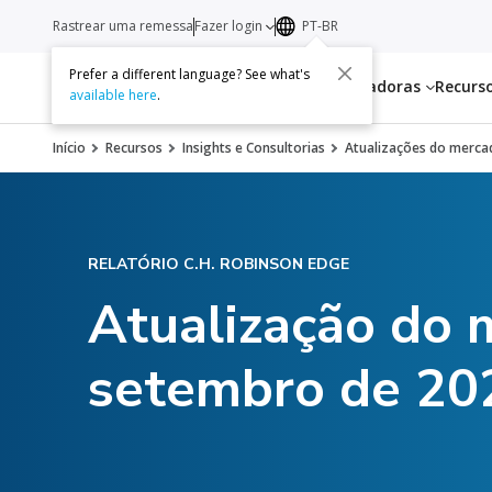
Rastrear uma remessa
Fazer login
PT-BR
Prefer a different language? See what's
Serviços
Transportadoras
Recurs
available here
.
Início
Recursos
Insights e Consultorias
Atualizações do mercad
RELATÓRIO C.H. ROBINSON EDGE
Atualização do 
setembro de 20