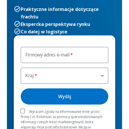
Praktyczne informacje dotyczące
frachtu
Ekspercka perspektywa rynku
Co dalej w logistyce
Firmowy adres e-mail
Kraj
Wyrażam zgodę na informowanie mnie przez
firmę C.H. Robinson za pomocą spersonalizowanych
informacji i innych treści marketingowych, które
wspierają moje potrzeby biznesowe. Mogę w