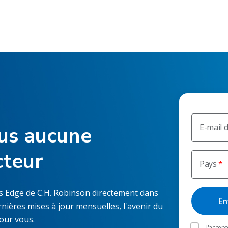
E-mail d
us aucune
cteur
Pays
os Edge de C.H. Robinson directement dans
rnières mises à jour mensuelles, l'avenir du
our vous.
J'accep