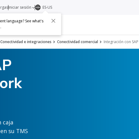
argas
Iniciar sesión
ES-US
erent language? See what's
s
Acerca de
Contacto
e
.
Conectividad e integraciones
Conectividad comercial
Integración con SAP
AP
ork
 caja
 en su TMS