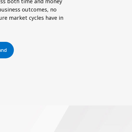
ess both time and money
usiness outcomes, no
re market cycles have in
and