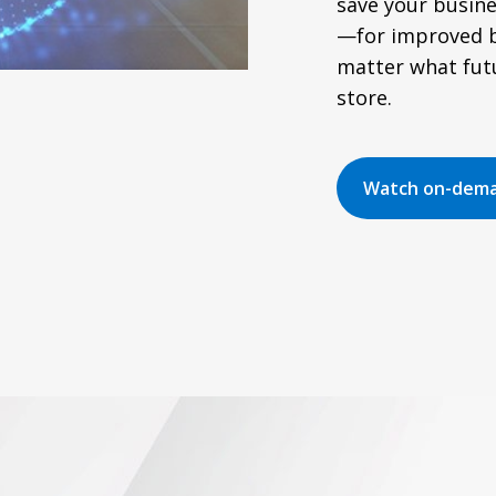
save your busin
—for improved b
matter what futu
store.
Watch on-dem