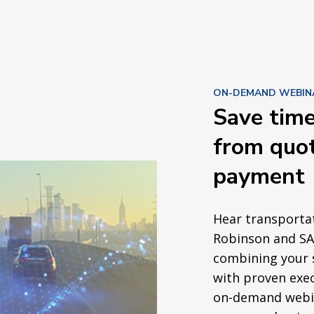
ON-DEMAND WEBIN
Save tim
from quot
payment
Hear transportat
Robinson and SAP
combining your 
with proven exec
on-demand webin