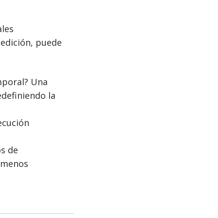
ales
 edición, puede
mporal? Una
definiendo la
jecución
os de
a menos