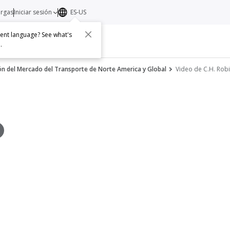
argas
Iniciar sesión
ES-US
erent language? See what's
s
Acerca de
Contacto
e
.
ón del Mercado del Transporte de Norte America y Global
Video de C.H. Robi