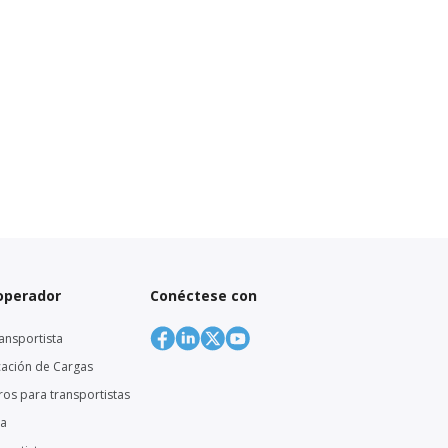
 operador
Conéctese con
ansportista
cación de Cargas
eros para transportistas
ga