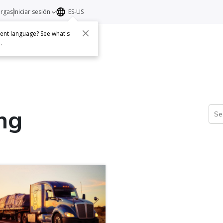
argas
Iniciar sesión
ES-US
erent language? See what's
s
Acerca de
Contacto
e
.
ng