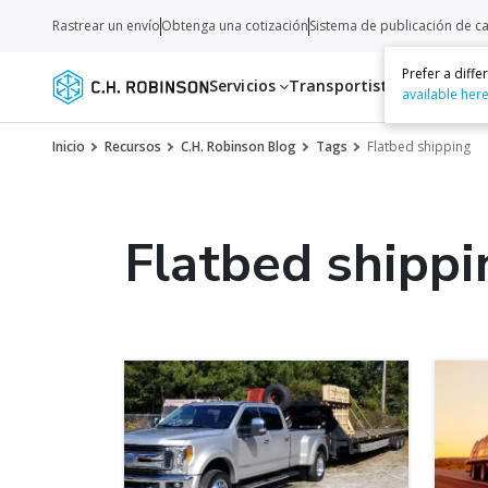
Rastrear un envío
Obtenga una cotización
Sistema de publicación de c
Prefer a diff
Servicios
Transportistas
Recurso
available her
Inicio
Recursos
C.H. Robinson Blog
Tags
Flatbed shipping
Flatbed shippi