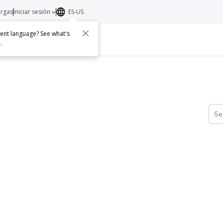
argas
Iniciar sesión
ES-US
erent language? See what's
s
Acerca de
Contacto
e
.