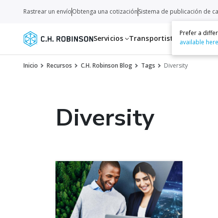
Rastrear un envío
Obtenga una cotización
Sistema de publicación de c
Prefer a diff
Servicios
Transportistas
Recurso
available her
Inicio
Recursos
C.H. Robinson Blog
Tags
Diversity
Diversity