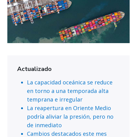
Actualizado
La capacidad oceánica se reduce
en torno a una temporada alta
temprana e irregular
La reapertura en Oriente Medio
podría aliviar la presión, pero no
de inmediato
Cambios destacados este mes