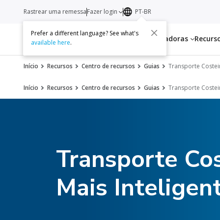
Rastrear uma remessa
Fazer login
PT-BR
Prefer a different language? See what's
Serviços
Transportadoras
Recurs
available here
.
Início
Recursos
Centro de recursos
Guias
Transporte Costei
Início
Recursos
Centro de recursos
Guias
Transporte Costei
Transporte Cos
Mais Inteligen