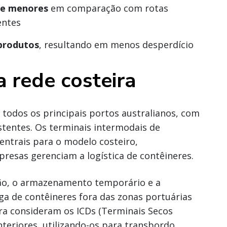
te menores
em comparação com rotas
entes
produtos
, resultando em menos desperdício
rede costeira
 todos os principais portos australianos, com
stentes. Os terminais intermodais de
entrais para o modelo costeiro,
esas gerenciam a logística de contêineres.
ção, o armazenamento temporário e a
a de contêineres fora das zonas portuárias
a consideram os ICDs (Terminais Secos
teriores, utilizando-os para transbordo,