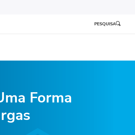
PESQUISA
: Uma Forma
argas