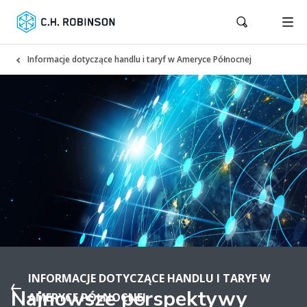
Informacje dotyczące handlu i taryf w Ameryce Północnej
INFORMACJE DOTYCZĄCE HANDLU I TARYF W
Najnowsze perspektywy
AMERYCE PÓŁNOCNEJ