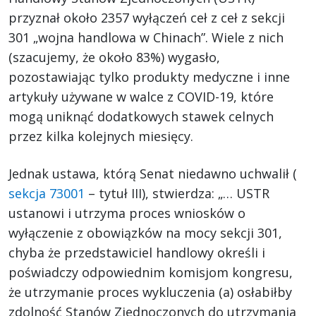
przyznał około 2357 wyłączeń ceł z ceł z sekcji
301 „wojna handlowa w Chinach”. Wiele z nich
(szacujemy, że około 83%) wygasło,
pozostawiając tylko produkty medyczne i inne
artykuły używane w walce z COVID-19, które
mogą uniknąć dodatkowych stawek celnych
przez kilka kolejnych miesięcy.
Jednak ustawa, którą Senat niedawno uchwalił (
sekcja 73001
– tytuł III), stwierdza: „… USTR
ustanowi i utrzyma proces wniosków o
wyłączenie z obowiązków na mocy sekcji 301,
chyba że przedstawiciel handlowy określi i
poświadczy odpowiednim komisjom kongresu,
że utrzymanie proces wykluczenia (a) osłabiłby
zdolność Stanów Zjednoczonych do utrzymania