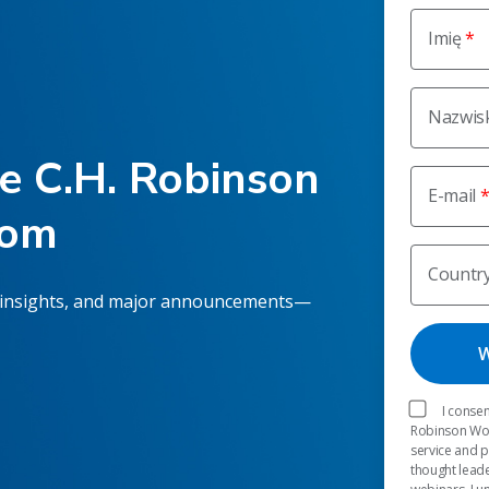
Imię
Nazwis
he C.H. Robinson
E-mail
oom
Countr
 insights, and major announcements—
I consen
Robinson Worl
service and 
thought leade