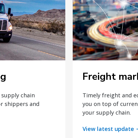
Freight mar
og
Timely freight and 
t supply chain
you on top of curren
or shippers and
your supply chain.
View latest update