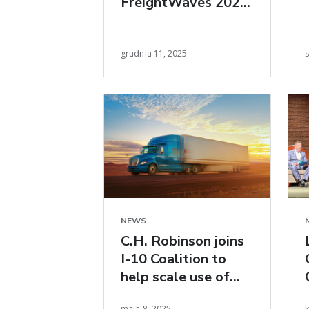
FreightWaves 2026
Freight Market
Summit
grudnia 11, 2025
s
NEWS
C.H. Robinson joins
I-10 Coalition to
help scale use of
long-haul EV trucks
maja 8, 2025
k