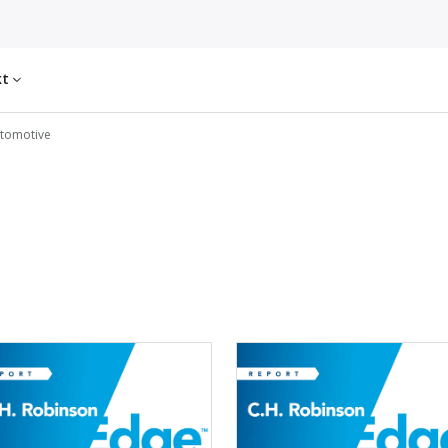
kt
tomotive