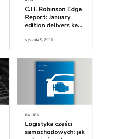
NEWS
C.H. Robinson Edge
Report: January
edition delivers key
freight market
stycznia 9, 2026
insights for 2026
GUIDES
Logistyka części
samochodowych: jak