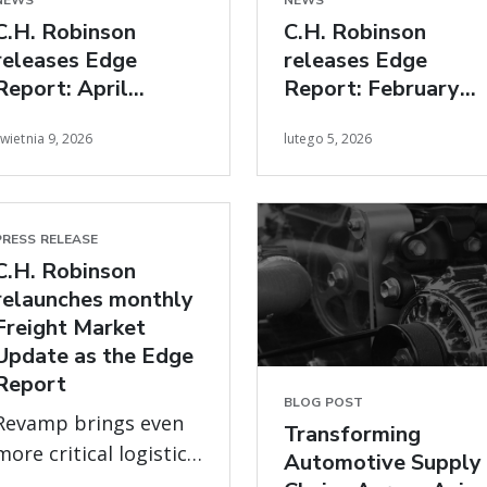
NEWS
NEWS
C.H. Robinson
C.H. Robinson
releases Edge
releases Edge
Report: April
Report: February
freight market
freight market
wietnia 9, 2026
lutego 5, 2026
insights
insights
PRESS RELEASE
C.H. Robinson
relaunches monthly
Freight Market
Update as the Edge
Report
BLOG POST
Revamp brings even
Transforming
more critical logistics
Automotive Supply
data and expert