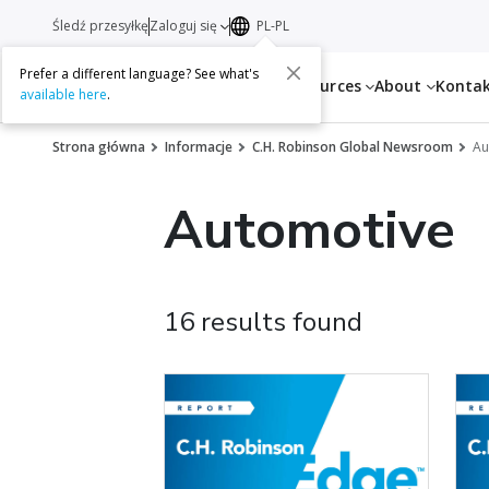
Śledź przesyłkę
Zaloguj się
PL-PL
Prefer a different language? See what's
Services
Resources
About
Konta
available here
.
Strona główna
Informacje
C.H. Robinson Global Newsroom
Au
Automotive
16 results found