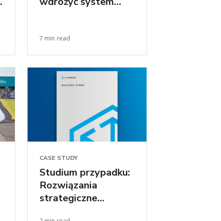
wdrożyć system
dostaw Just-in-Time
7 min read
CASE STUDY
Studium przypadku:
Rozwiązania
strategiczne
napędzają
2 min read