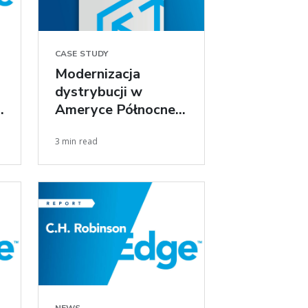
CASE STUDY
Modernizacja
dystrybucji w
Ameryce Północnej
dla producenta
3 min read
opon wysokiej klasy