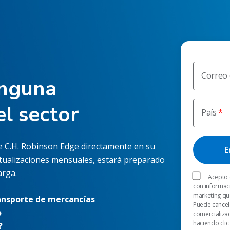
Correo 
inguna
el sector
País
de C.H. Robinson Edge directamente en su
ctualizaciones mensuales, estará preparado
arga.
Acepto 
con informac
marketing qu
ransporte de mercancías
Puede cancela
o
comercializa
haciendo clic
?