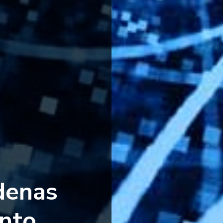
denas
nto