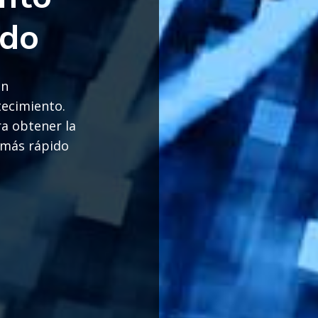
ndo
in
tecimiento.
ra obtener la
 más rápido