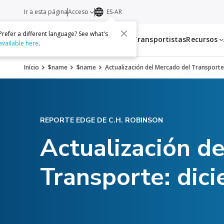
Ir a esta página
Acceso
ES-AR
Prefer a different language? See what's
Servicios
Transportistas
Recursos
available here
.
Início
$name
$name
Actualización del Mercado del Transporte
REPORTE EDGE DE C.H. ROBINSON
Actualización d
Transporte: dic