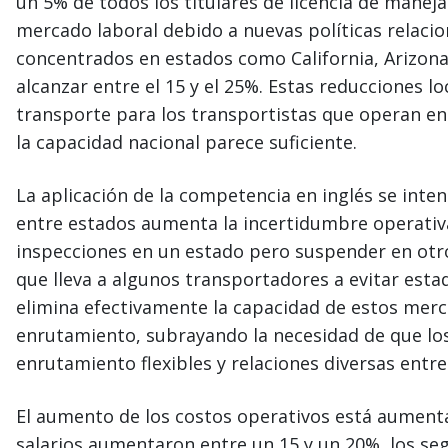
un 5% de todos los titulares de licencia de manej
mercado laboral debido a nuevas políticas relaci
concentrados en estados como California, Arizona
alcanzar entre el 15 y el 25%. Estas reducciones 
transporte para los transportistas que operan en
la capacidad nacional parece suficiente.
La aplicación de la competencia en inglés se intens
entre estados aumenta la incertidumbre operativ
inspecciones en un estado pero suspender en otro
que lleva a algunos transportadores a evitar esta
elimina efectivamente la capacidad de estos merca
enrutamiento, subrayando la necesidad de que lo
enrutamiento flexibles y relaciones diversas entr
El aumento de los costos operativos está aumenta
salarios aumentaron entre un 15 y un 20%, los seg