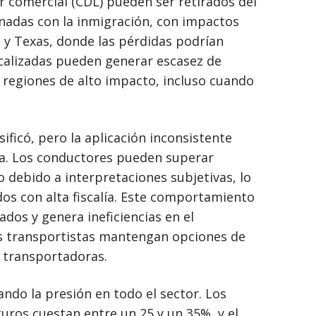
ar comercial (CDL) pueden ser retirados del
onadas con la inmigración, con impactos
 y Texas, donde las pérdidas podrían
localizadas pueden generar escasez de
 regiones de alto impacto, incluso cuando
ificó, pero la aplicación inconsistente
a. Los conductores pueden superar
 debido a interpretaciones subjetivas, lo
dos con alta fiscalía. Este comportamiento
dos y genera ineficiencias en el
s transportistas mantengan opciones de
e transportadoras.
ndo la presión en todo el sector. Los
uros cuestan entre un 25 y un 35%, y el