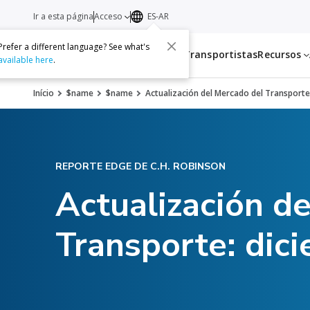
Ir a esta página
Acceso
ES-AR
Prefer a different language? See what's
Servicios
Transportistas
Recursos
available here
.
Início
$name
$name
Actualización del Mercado del Transporte
REPORTE EDGE DE C.H. ROBINSON
Actualización d
Transporte: dic