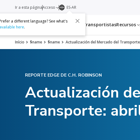
Ir a esta página
Acceso
ES-AR
Prefer a different language? See what's
Servicios
Transportistas
Recursos
available here
.
Início
$name
$name
Actualización del Mercado del Transporte
REPORTE EDGE DE C.H. ROBINSON
Actualización d
Transporte: abri