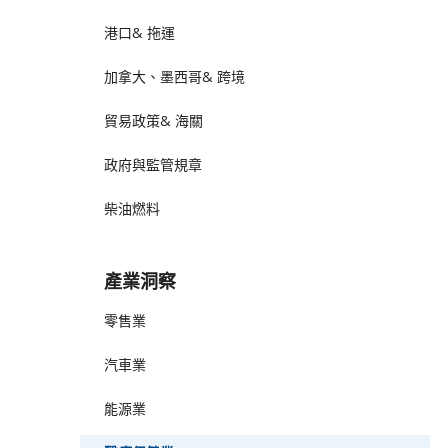
港口& 拖運
加拿大、墨西哥& 跨境
貿易政策& 海關
政府與監管規章
柴油燃料
產業洞察
零售業
汽車業
能源業