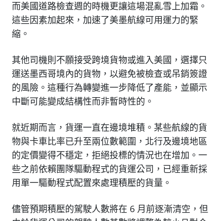
而美國道路檢查週的時機更讓這場混亂雪上加霜。
這些因素加起來，加速了美墨航線可用運力的緊
縮。
其他司機則不願接受跨境貨物或進入美國，選擇只
運送墨西哥境內的貨物，以避免被檢查或吊銷簽證
的風險。這種行為轉變進一步降低了產能，並顯示
中斷可能變成結構性而非暫時性的。
就近期而言，貨運一直在邊境堆積。某些航線的貨
物與卡車比率已升至兩位數範圍，北行及邊境地區
的定價變得不穩定，拒絕投標的情況也在增加。一
些之前依賴團隊驅動程式的貨運公司，已經重新採
用單一驅動程式配置來處理積壓的貨量。
儘管預期積壓的駕駛人數將在 6 月前逐漸清空，但