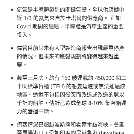
氦氣是半導體製造的關鍵氣體，全球供應鏈中
近 1/3 的氦氣來自於卡塔爾的供應商。 正如
Covid 期間的經驗，半導體是汽車生產的重要
投入。
儘管目前尚未有大型製造商報告出現嚴重停產
的情況，但未來的應變規劃將變得越來越重
要。
截至三月底，約有 150 艘運載約 450,000 個二
十呎標準貨櫃 (TEU) 的船隻延遲或無法通過該
地區。這還不包括因衝突而改道或改道的數以
千計的船舶，估計已造成全球 8-10% 集裝箱運
力的營運中斷。
擠塞情況已超越波斯灣和霍爾木玆海峽，蔓延
至周邊港口，例如印度的尼赫魯港 (Jawaharal