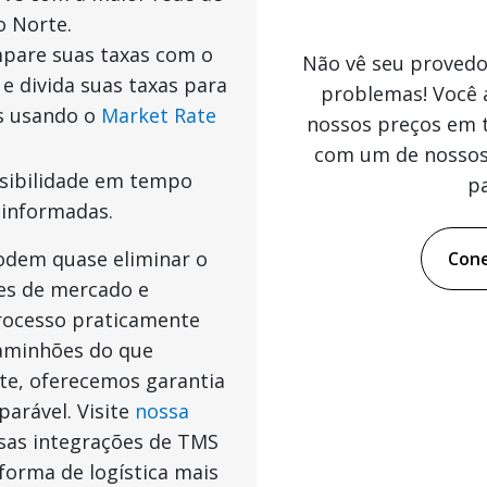
o Norte.
pare suas taxas com o
Não vê seu provedo
e divida suas taxas para
problemas! Você 
as usando o
Market Rate
nossos preços em 
com um de nossos 
isibilidade em tempo
p
 informadas.
odem quase eliminar o
Cone
es de mercado e
rocesso praticamente
caminhões do que
te, oferecemos garantia
arável. Visite
nossa
sas integrações de TMS
forma de logística mais