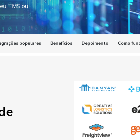
 seu TMS ou
egrações populares
Benefícios
Depoimento
Como func
de