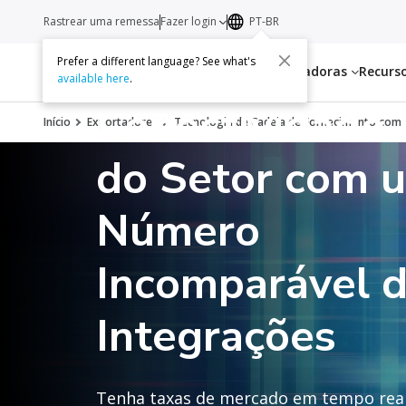
Rastrear uma remessa
Fazer login
PT-BR
Prefer a different language? See what's
Serviços
Transportadoras
Recurs
available here
.
Conectividade 
Início
Exportadores
Tecnologia de Cadeia de Fornecimento com 
do Setor com 
Número
Incomparável 
Integrações
Tenha taxas de mercado em tempo real