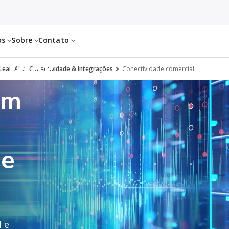
os
Sobre
Contato
Líder
Lean AI
Conectividade & Integrações
Conectividade comercial
um
de
 e