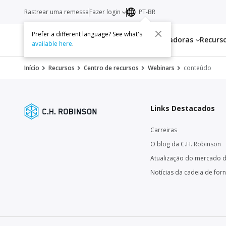
Rastrear uma remessa
Fazer login
PT-BR
Prefer a different language? See what's
Serviços
Transportadoras
Recurs
available here
.
Início
Recursos
Centro de recursos
Webinars
conteúdo
Links Destacados
Carreiras
O blog da C.H. Robinson
Atualização do mercado d
Notícias da cadeia de for