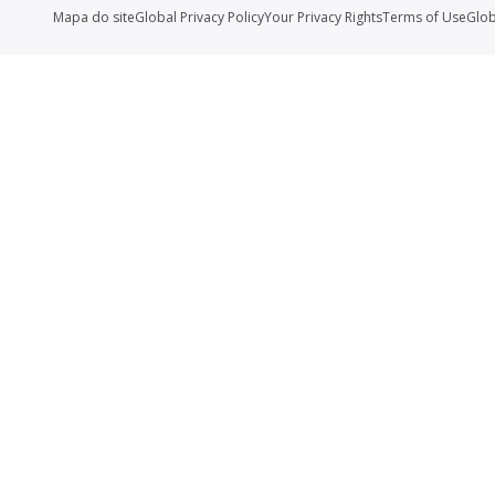
Mapa do site
Global Privacy Policy
Your Privacy Rights
Terms of Use
Glob