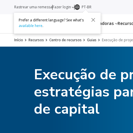
Rastrear uma remessa
Fazer login
PT-BR
Prefer a different language? See what's
Serviços
Transportadoras
Recurs
available here
.
Início
Recursos
Centro de recursos
Guias
Execução de projet
Execução de pr
estratégias pa
de capital