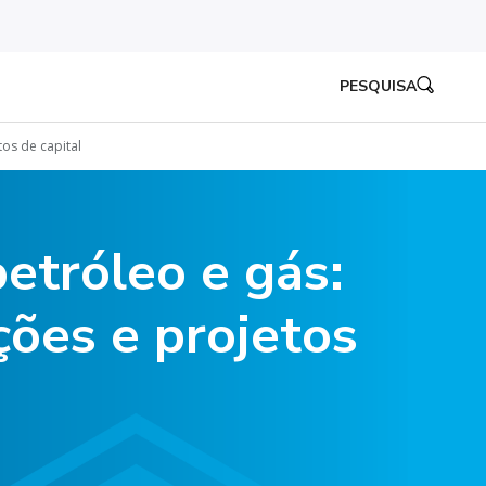
PESQUISA
tos de capital
etróleo e gás:
ções e projetos