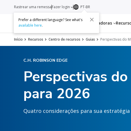
Rastrear uma remessa
Fazer login
PT-BR
Prefer a different language? See what's
Serviços
Transportadoras
Recurs
available here
.
Início
Recursos
Centro de recursos
Guias
Perspectivas do M
C.H. ROBINSON EDGE
Perspectivas do
para 2026
Quatro considerações para sua estratégia