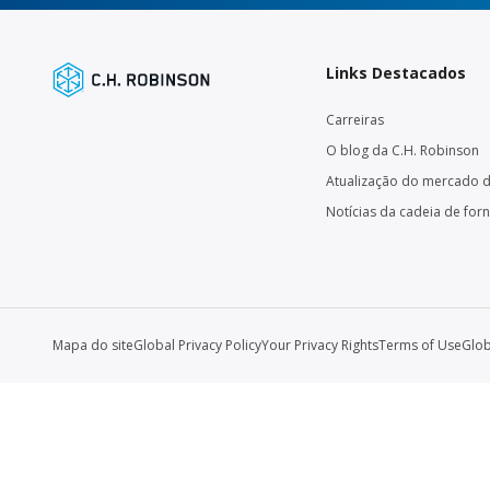
Links Destacados
Carreiras
O blog da C.H. Robinson
Atualização do mercado d
Notícias da cadeia de for
Mapa do site
Global Privacy Policy
Your Privacy Rights
Terms of Use
Glob