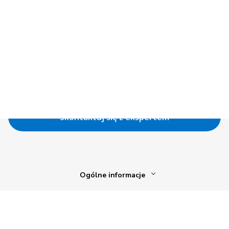
zrównoważonego łańcucha
dostaw
Mierz i redukuj emisje w całym globalnym
łańcuchu dostaw bez żadnego wysiłku
Skontaktuj się z ekspertem
Ogólne informacje