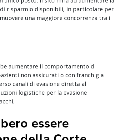
 unico posto, il sito mira ad aumentare la
i risparmio disponibili, in particolare per
romuovere una maggiore concorrenza tra i
ebbe aumentare il comportamento di
pazienti non assicurati o con franchigia
so canali di evasione diretta al
zioni logistiche per la evasione
acchi.
bbero essere
ione della Corte