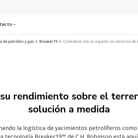
tacto
ca de petróleo y gas
Breaker19
Conéctese con un experto en servicios de
su rendimiento sobre el terre
solución a medida
nando la logística de yacimientos petrolíferos com
la tecnología Breaker19™ de C.H. Robinson está aquí