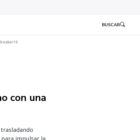
BUSCAR
 Breaker19
no con una
o trasladando
 para impulsar la