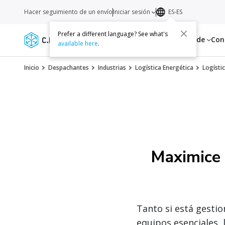
Hacer seguimiento de un envío
Iniciar sesión
ES-ES
Prefer a different language? See what's
Servicios
Recursos
Acerca de
Con
available here
.
Inicio
Despachantes
Industrias
Logística Energética
Logísti
Maximice 
Tanto si está gestio
equipos esenciales, 