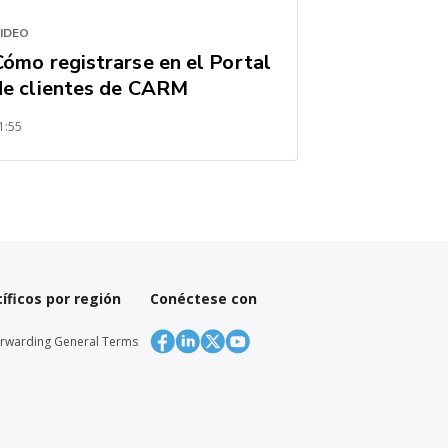
IDEO
Cómo registrarse en el Portal
de clientes de CARM
1:55
íficos por región
Conéctese con
orwarding General Terms