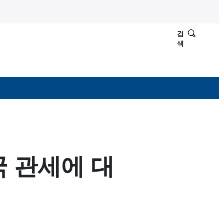
검
색
 관세에 대