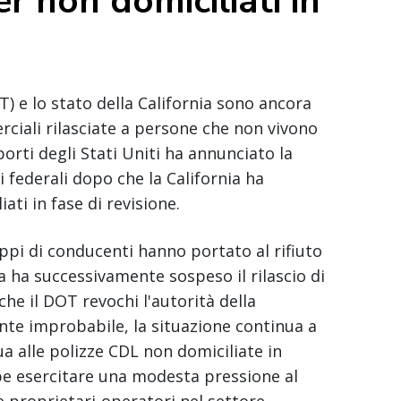
 non domiciliati in
T) e lo stato della California sono ancora
rciali rilasciate a persone che non vivono
sporti degli Stati Uniti ha annunciato la
i federali dopo che la California ha
ati in fase di revisione.
pi di conducenti hanno portato al rifiuto
a ha successivamente sospeso il rilascio di
he il DOT revochi l'autorità della
nte improbabile, la situazione continua a
a alle polizze CDL non domiciliate in
bbe esercitare una modesta pressione al
e proprietari-operatori nel settore.