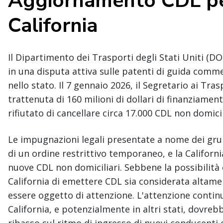
Aggiornamento CDL per
California
Il Dipartimento dei Trasporti degli Stati Uniti (DO
in una disputa attiva sulle patenti di guida comme
nello stato. Il 7 gennaio 2026, il Segretario ai Tra
trattenuta di 160 milioni di dollari di finanziament
rifiutato di cancellare circa 17.000 CDL non domicili
Le impugnazioni legali presentate a nome dei grup
di un ordine restrittivo temporaneo, e la Californi
nuove CDL non domiciliari. Sebbene la possibilità c
California di emettere CDL sia considerata altame
essere oggetto di attenzione. L'attenzione continu
California, e potenzialmente in altri stati, dovre
ribasso sul ritmo di ingresso di nuovi conducenti 