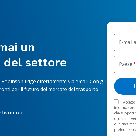
E-mail 
mai un
del settore
Paese
.H. Robinson Edge direttamente via email. Con gli
onti per il futuro del mercato del trasporto
Accetto
informazioni 
rto merci
che supportin
di non riceve
qualsiasi mome
preferenze co