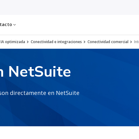
tacto
 IA optimizada
Conectividad e integraciones
Conectividad comercial
In
n NetSuite
nson directamente en NetSuite