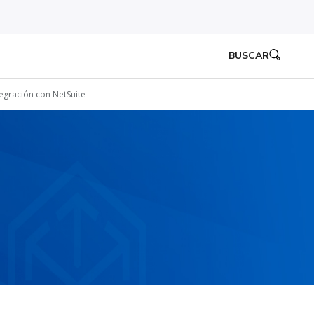
BUSCAR
tegración con NetSuite