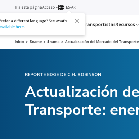
Ir a esta página
Acceso
ES-AR
Prefer a different language? See what's
Servicios
Transportistas
Recursos
available here
.
Início
$name
$name
Actualización del Mercado del Transporte
REPORTE EDGE DE C.H. ROBINSON
Actualización d
Transporte: ene