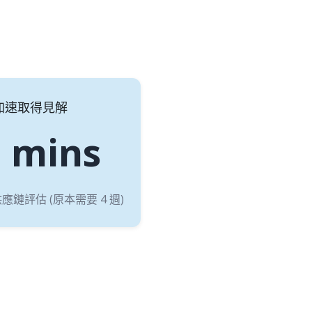
加速取得見解
 mins
鏈評估 (原本需要 4 週)