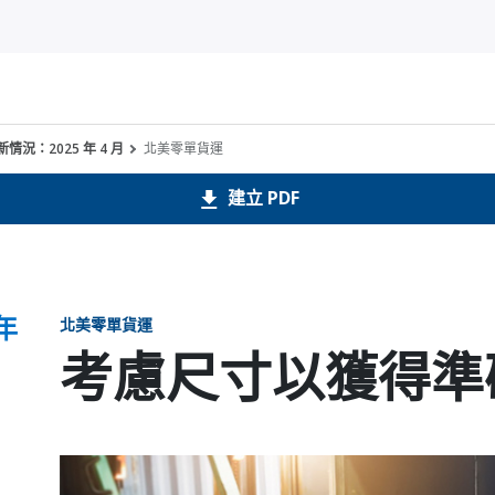
情況：2025 年 4 月
北美零單貨運
建立 PDF
年
北美零單貨運
考慮尺寸以獲得準