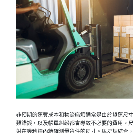
非預期的運費成本和物流麻煩通常是由於貨運尺
類錯誤，以及帳單糾紛都會導致不必要的費用。
射在幾秒鐘內精確測量貨件的尺寸。與尺規結合