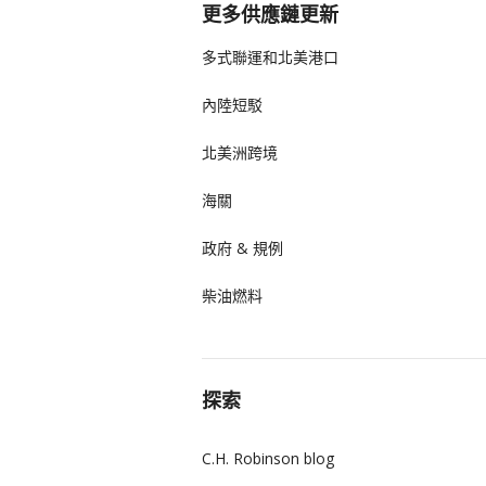
更多供應鏈更新
多式聯運和北美港口
內陸短駁
北美洲跨境
海關
政府 & 規例
柴油燃料
探索
C.H. Robinson blog