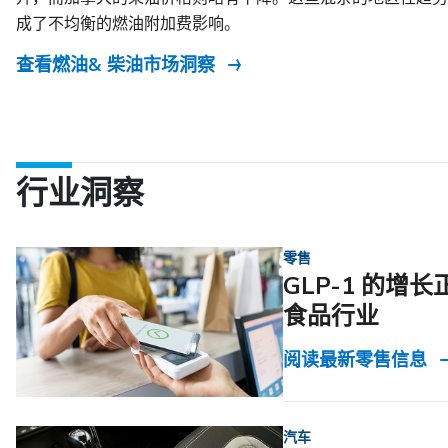
成了不均衡的燃油附加费影响。
查看燃油& 柴油市场洞察
行业洞察
零售
GLP-1 的增
食品行业
阅读最新零售信息
汽车