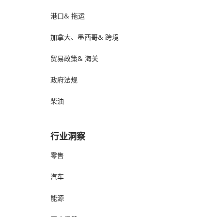
港口& 拖运
加拿大、墨西哥& 跨境
贸易政策& 海关
政府法规
柴油
行业洞察
零售
汽车
能源