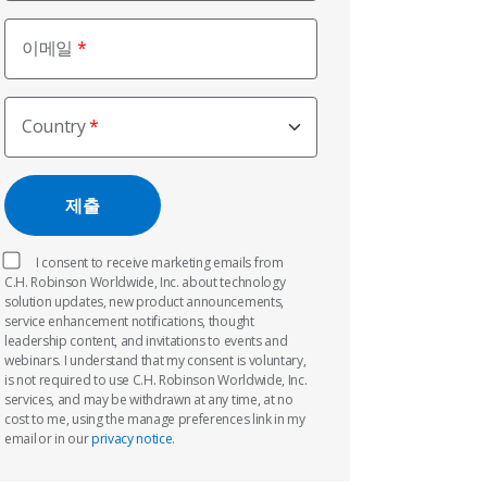
이메일
Country
I consent to receive marketing emails from
C.H. Robinson Worldwide, Inc. about technology
solution updates, new product announcements,
service enhancement notifications, thought
leadership content, and invitations to events and
webinars. I understand that my consent is voluntary,
is not required to use C.H. Robinson Worldwide, Inc.
services, and may be withdrawn at any time, at no
cost to me, using the manage preferences link in my
email or in our
privacy notice
.