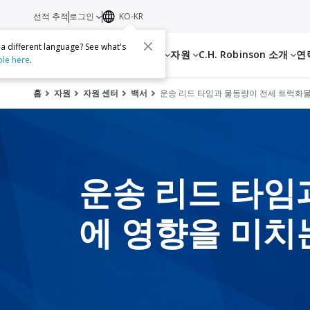
선적 추적
로그인
KO-KR
 a different language? See what's
서비스
자원
C.H. Robinson 소개
연
ble here
.
홈
자원
자원 센터
백서
운송 리드 타임과 물동량이 전세 트럭화물
운송 리드 타임
에 영향을 미치