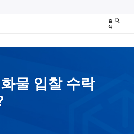
검
색
럭화물 입찰 수락
?