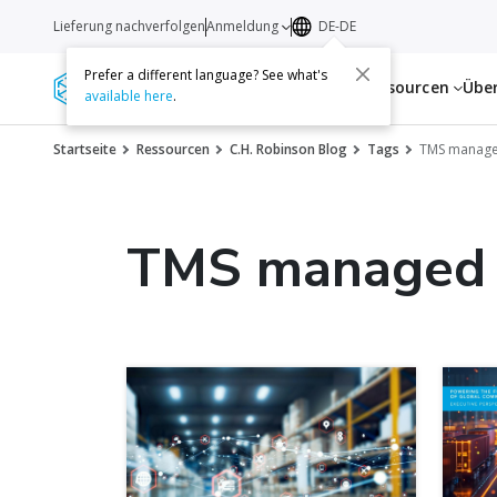
Lieferung nachverfolgen
Anmeldung
DE-DE
Prefer a different language? See what's
Dienstleistungen
Ressourcen
Übe
available here
.
Startseite
Ressourcen
C.H. Robinson Blog
Tags
TMS manage
TMS managed 