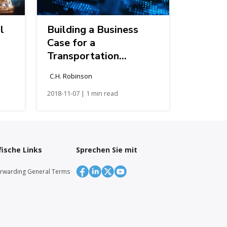
l
Building a Business
Case for a
Transportation
Management System
C.H. Robinson
2018-11-07 | 1 min read
ische Links
Sprechen Sie mit
orwarding General Terms