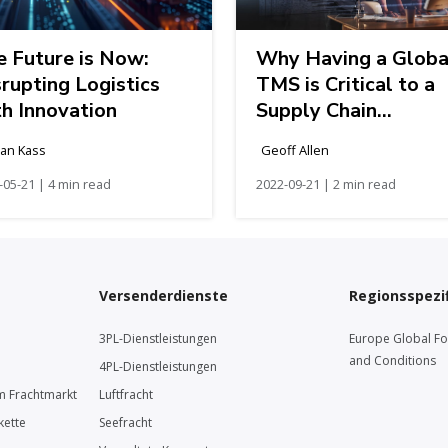
e Future is Now:
Why Having a Globa
rupting Logistics
TMS is Critical to a
th Innovation
Supply Chain
Transformation
dan Kass
Geoff Allen
-05-21 | 4 min read
2022-09-21 | 2 min read
Versenderdienste
Regionsspezif
3PL-Dienstleistungen
Europe Global F
and Conditions
4PL-Dienstleistungen
m Frachtmarkt
Luftfracht
kette
Seefracht