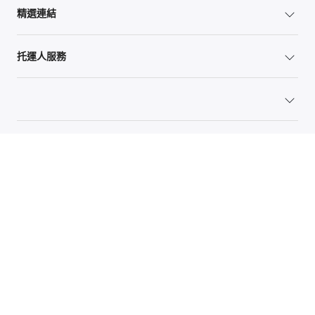
精選連結
托運人服務
網站地圖
Global Privacy Policy
Your Privacy Rights
Terms of Use
Global Forwarding Terms and Conditions
© 1996-2026 C.H. Robinson Worldwide, Inc.保留所有權利。