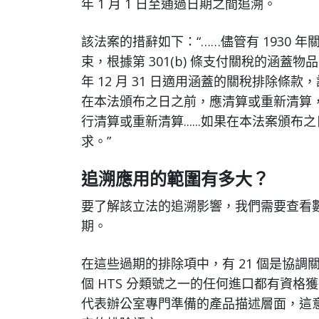
年 1 月 1 日至通過日期之間追溯。
該法案的措辭如下：“……儘管有 1930 年關
束，根據第 301(b) 條支付關稅的涵蓋物品
年 12 月 31 日適用涵蓋的關稅排除條款，該條款是
在本法頒布之日之前，應清算或重新清算，就
行清算或重新清算......如果在本法案頒
求。”
追溯應用的範圍有多大？
要了解該立法的追溯影響，我們需要查看數字。大約
期。
在這些過期的排除項中，有 21 個是協調關稅
個 HTS 分類號之一的任何進口都有資格
代表辦公室專門準備的產品描述層面，這意