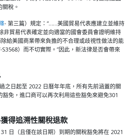
的關稅。
 條
- 第三篇）規定：“……美國貿易代表應建立並維持
責，除非貿易代表確定並向適當的國會委員會證明維持
以消除給美國商業帶來負擔的不合理或歧視性做法的能
67-S3568）而不切實際。”因此，新法律是否會帶來
免
法通過之日起至 2022 日曆年年底，所有先前涵蓋的關
特的豁免，進口商可以再次利用這些豁免來避免301
格獲得追溯性關稅退款
月 31 日（且僅在該日期）到期的關稅豁免將在 2021