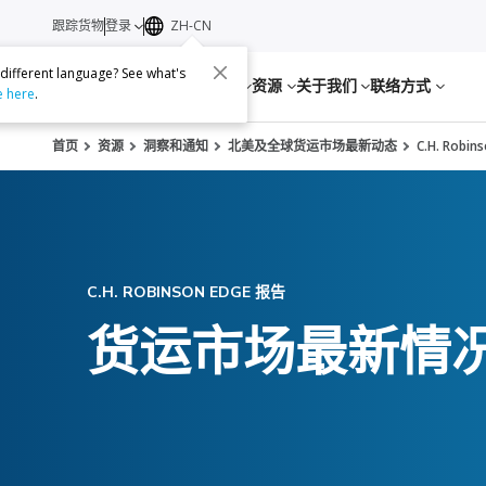
跟踪货物
登录
ZH-CN
 different language? See what's
服务
资源
关于我们
联络方式
e here
.
首页
资源
洞察和通知
北美及全球货运市场最新动态
C.H. Rob
C.H. ROBINSON EDGE 报告
货运市场最新情况：