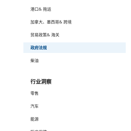
港口& 拖运
加拿大、墨西哥& 跨境
贸易政策& 海关
政府法规
柴油
行业洞察
零售
汽车
能源