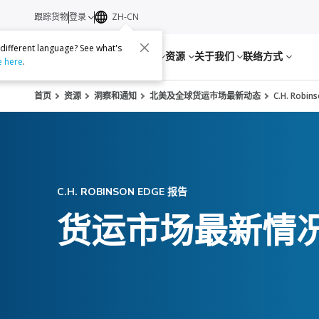
跟踪货物
登录
ZH-CN
 different language? See what's
服务
资源
关于我们
联络方式
e here
.
首页
资源
洞察和通知
北美及全球货运市场最新动态
C.H. Rob
C.H. ROBINSON EDGE 报告
货运市场最新情况：