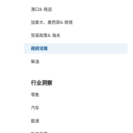
港口& 拖运
加拿大、墨西哥& 跨境
贸易政策& 海关
政府法规
柴油
行业洞察
零售
汽车
能源