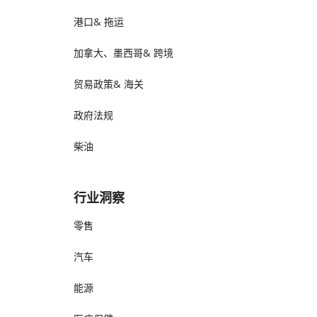
港口& 拖运
加拿大、墨西哥& 跨境
贸易政策& 海关
政府法规
柴油
行业洞察
零售
汽车
能源