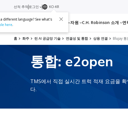
선적 추적
로그인
KO-KR
 a different language? See what's
서비스
자원
C.H. Robinson 소개
연
ble here
.
홈
화주
린 AI 공급망 기술
연결성 및 통합
상용 연결
Blujay 
통합: e2open
TMS에서 직접 실시간 트럭 적재 요금을 확
다.