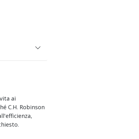
vita ai
ché C.H. Robinson
ll'efficienza,
chiesto.