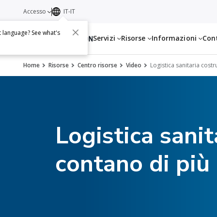
Accesso
IT-IT
t language? See what's
Servizi
Risorse
Informazioni
Con
Home
Risorse
Centro risorse
Video
Logistica sanitaria cost
Logistica sanit
contano di più