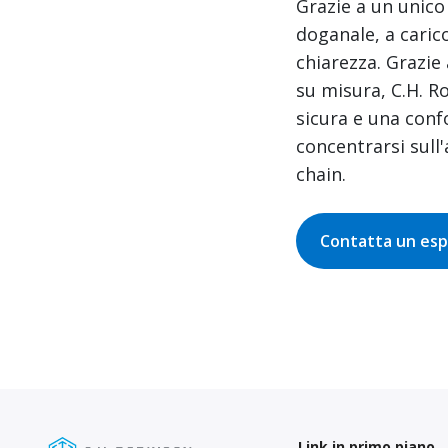
Grazie a un unico
doganale, a caric
chiarezza. Grazie 
su misura, C.H. R
sicura e una conf
concentrarsi sull
chain.
Contatta un es
Link in primo piano