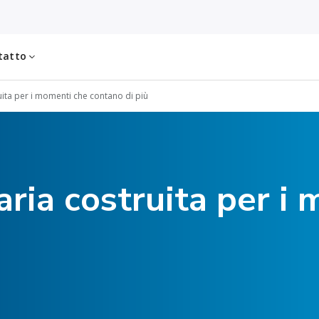
tatto
ruita per i momenti che contano di più
aria costruita per i