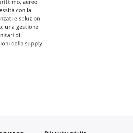
arittimo, aereo,
essità con la
anzati e soluzioni
so, una gestione
nitari di
ioni della supply
 per regione
Entrate in contatto