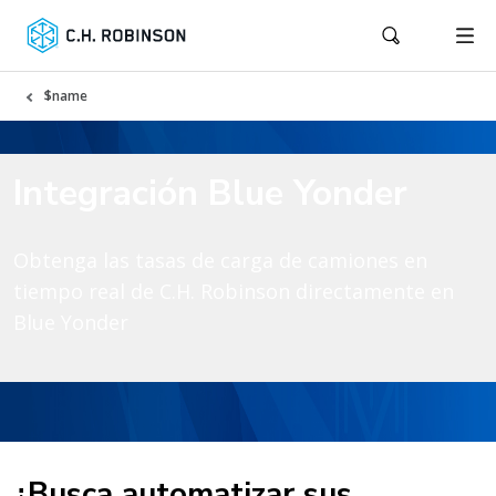
$name
Integración Blue Yonder
Obtenga las tasas de carga de camiones en
tiempo real de C.H. Robinson directamente en
Blue Yonder
¿Busca automatizar sus