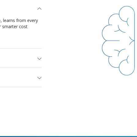
ooking, tracking,
nd to demand shifts