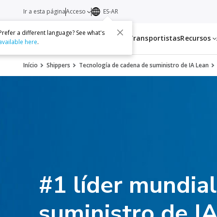
Ir a esta página
Acceso
ES-AR
Prefer a different language? See what's
Servicios
Transportistas
Recursos
available here
.
Início
Shippers
Tecnología de cadena de suministro de IA Lean
#1 líder mundia
suministro de I