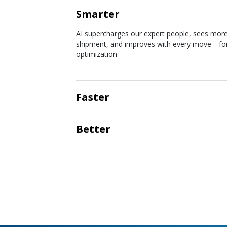
Smarter
Faster
AI agents reduce cycle times across quoting, b
and disruption management so you can respo
instantly.
Better