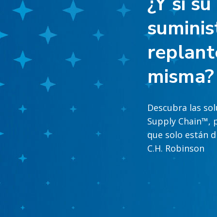
¿Y si s
suminis
replant
misma?
Descubra las sol
Supply Chain™, 
que solo están d
C.H. Robinson