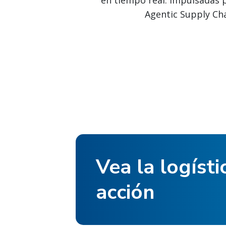
en tiempo real. Impulsadas po
Agentic Supply Cha
Vea la logísti
acción