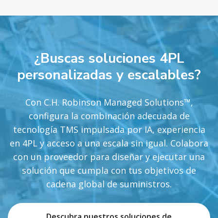
¿Buscas soluciones 4PL
personalizadas y escalables?
Con C.H. Robinson Managed Solutions™,
configura la combinación adecuada de
tecnología TMS impulsada por IA, experiencia
en 4PL y acceso a una escala sin igual. Colabora
con un proveedor para diseñar y ejecutar una
solución que cumpla con tus objetivos de
cadena global de suministros.
Descubra nuestros soluciones de