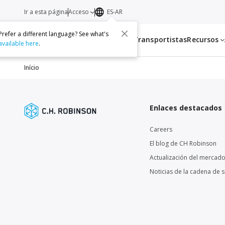
Ir a esta página
Acceso
ES-AR
Prefer a different language? See what's
Servicios
Transportistas
Recursos
available here
.
Início
Enlaces destacados
Careers
El blog de CH Robinson
Actualización del mercado
Noticias de la cadena de 