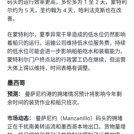
码头的运行效率更高，多伦多为 1 至 2 天，蒙特利
尔约为 5 天，圣约翰为 4 天，哈利法克斯也在改
善。
在蒙特利尔，夏季异常干旱造成的低水位仍然影响
着船只的运行。运输公司维持低水位服务费，持续
的低水位可能会进一步影响船舶吃水和装载能力。
蒙特利尔门户终点站的行政罢工仍在继续，但运营
大体上得以维持，时间表略有调整。
墨西哥
预测：
曼萨尼约港的拥堵情况预计将影响今年剩
余时间的装货作业和船只班次。
市场动态：
曼萨尼约（Manzanillo）码头的拥堵
正在干扰南美转运流和墨西哥本地出口。货物量增