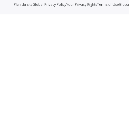
Plan du site
Global Privacy Policy
Your Privacy Rights
Terms of Use
Globa